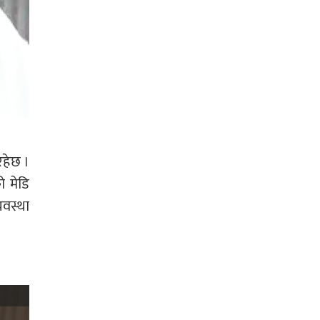
रहेछ ।
ो मेडि
यवस्था