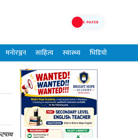
E-PAPER
मनोरञ्जन
साहित्य
स्वास्थ्य
भिडियो
फुटपाथ