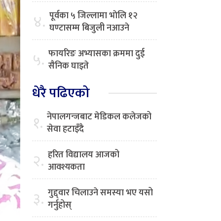
पूर्वका ५ जिल्लामा भाेलि १२
४.
घण्टासम्म बिजुली नआउने
फायरिङ अभ्यासका क्रममा दुई
५.
सैनिक घाइते
धेरै पढिएको
नेपालगन्जबाट मेडिकल कलेजको
१.
सेवा हटाइँदै
हरित विद्यालय आजको
२.
आवश्यकता
गुद्द्वार चिलाउने समस्या भए यसो
३.
गर्नुहोस्