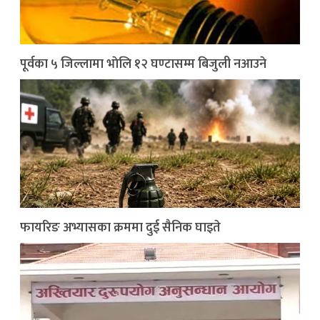
पूर्वका ५ जिल्लामा भाेलि १२ घण्टासम्म बिजुली नआउने
फायरिङ अभ्यासका क्रममा दुई सैनिक घाइते