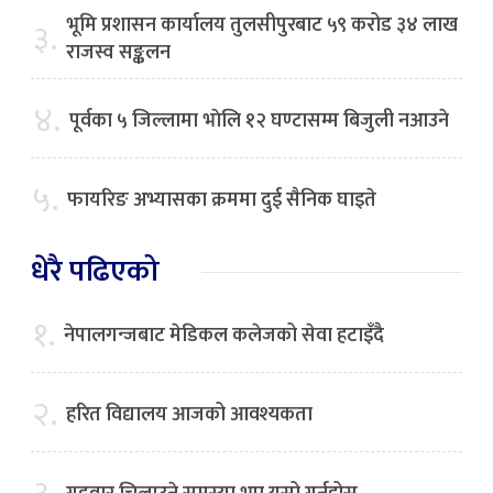
भूमि प्रशासन कार्यालय तुलसीपुरबाट ५९ करोड ३४ लाख
३.
राजस्व सङ्कलन
४.
पूर्वका ५ जिल्लामा भाेलि १२ घण्टासम्म बिजुली नआउने
५.
फायरिङ अभ्यासका क्रममा दुई सैनिक घाइते
धेरै पढिएको
१.
नेपालगन्जबाट मेडिकल कलेजको सेवा हटाइँदै
२.
हरित विद्यालय आजको आवश्यकता