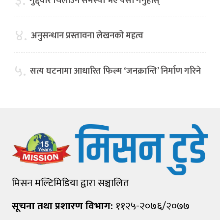
३.
गुद्द्वार चिलाउने समस्या भए यसो गर्नुहोस्
४.
अनुसन्धान प्रस्तावना लेखनको महत्व
५.
सत्य घटनामा आधारित फिल्म ‘जनक्रान्ति’ निर्माण गरिने
मिसन मल्टिमिडिया द्वारा सञ्चालित
सूचना तथा प्रशारण विभाग:
११२५-२०७६/२०७७