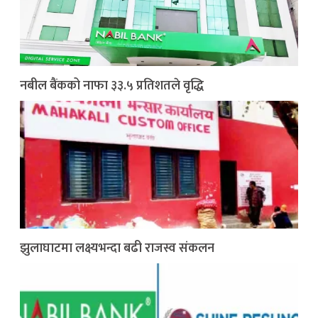
नबील बैंकको नाफा ३३.५ प्रतिशतले वृद्धि
झुलाघाटमा लक्ष्यभन्दा बढी राजस्व संकलन