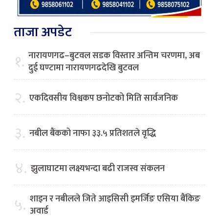
ताजा अपडेट
नारायणगढ–बुटवल सडक विस्तार अन्तिम चरणमा, अब
१.
दुई घण्टामा नारायणगढदेखि बुटवल
२.
एकदिवसीय विश्वकप छनोटको मिति सार्वजनिक
३.
नबील बैंकको नाफा ३३.५ प्रतिशतले वृद्धि
४.
झुलाघाटमा लक्ष्यभन्दा बढी राजस्व संकलन
शाइन र नबीलले जिते आइसिसी इमर्जिङ एसिया बैंकिङ
५.
अवार्ड