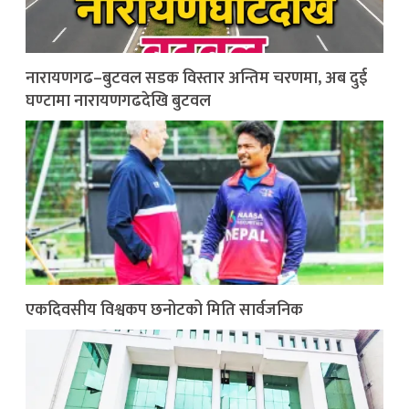
नारायणगढ–बुटवल सडक विस्तार अन्तिम चरणमा, अब दुई
घण्टामा नारायणगढदेखि बुटवल
एकदिवसीय विश्वकप छनोटको मिति सार्वजनिक