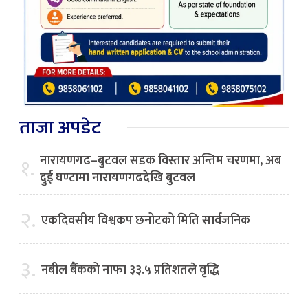
ताजा अपडेट
नारायणगढ–बुटवल सडक विस्तार अन्तिम चरणमा, अब
१.
दुई घण्टामा नारायणगढदेखि बुटवल
२.
एकदिवसीय विश्वकप छनोटको मिति सार्वजनिक
३.
नबील बैंकको नाफा ३३.५ प्रतिशतले वृद्धि