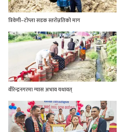
त्रिवेणी–टोप्ला सडक स्तरोन्नतिको माग
वीरेन्द्रनगरमा ग्यास अभाव यथावत्