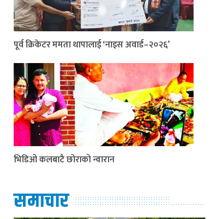
पूर्व क्रिकेटर ममता थापालाई ‘नाइस अवार्ड–२०२६’
भिडिओ कलबाटै छोराको न्वारान
समाचार