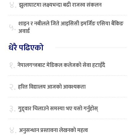
४.
झुलाघाटमा लक्ष्यभन्दा बढी राजस्व संकलन
शाइन र नबीलले जिते आइसिसी इमर्जिङ एसिया बैंकिङ
५.
अवार्ड
धेरै पढिएको
१.
नेपालगन्जबाट मेडिकल कलेजको सेवा हटाइँदै
२.
हरित विद्यालय आजको आवश्यकता
३.
गुद्द्वार चिलाउने समस्या भए यसो गर्नुहोस्
४.
अनुसन्धान प्रस्तावना लेखनको महत्व