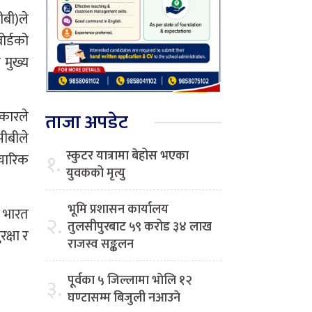
ीबी)ले
र्डको
 मुख्य
रकारले
ताजा अपडेट
ीबीले
स्कुटर यात्रामा बेहोस भएका
१.
पचारिक
युवकको मृत्यु
भूमि प्रशासन कार्यालय
ी भारत
२.
तुलसीपुरबाट ५९ करोड ३४ लाख
क्षा र
राजस्व सङ्कलन
पूर्वका ५ जिल्लामा भाेलि १२
३.
घण्टासम्म बिजुली नआउने