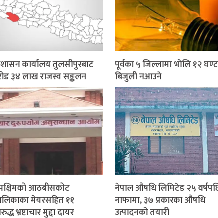
प्रशासन कार्यालय तुलसीपुरबाट
पूर्वका ५ जिल्लामा भाेलि १२ घण्ट
ोड ३४ लाख राजस्व सङ्कलन
बिजुली नआउने
मपश्चिमको आठबीसकोट
नेपाल औषधि लिमिटेड २५ वर्षपछ
ालिकाका मेयरसहित ११
नाफामा, ३७ प्रकारका औषधि
द्ध भ्रष्टाचार मुद्दा दायर
उत्पादनको तयारी