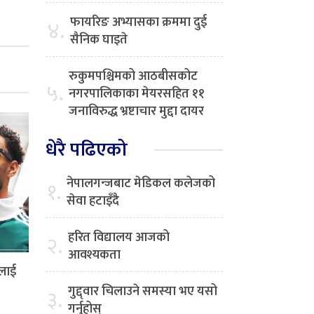
फायरिङ अभ्यासका क्रममा दुई
४.
सैनिक घाइते
रुकुमपश्चिमको आठबीसकोट
५.
नगरपालिकाका मेयरसहित ११
जनाविरुद्ध भ्रष्टाचार मुद्दा दायर
धेरै पढिएको
नेपालगन्जबाट मेडिकल कलेजको
१.
सेवा हटाइँदै
हरित विद्यालय आजको
२.
आवश्यकता
ालाई
गुद्द्वार चिलाउने समस्या भए यसो
३.
गर्नुहोस्