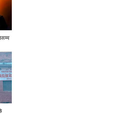
ासम्म
ि