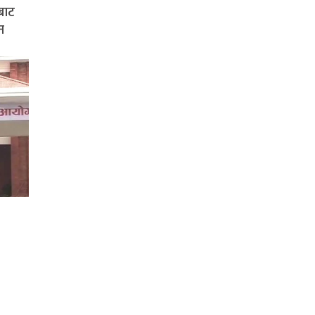
बाट
न