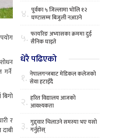
पूर्वका ५ जिल्लामा भाेलि १२
४.
घण्टासम्म बिजुली नआउने
फायरिङ अभ्यासका क्रममा दुई
५.
रूपयोग
सैनिक घाइते
धेरै पढिएको
संशोधन
 गर्ने
नेपालगन्जबाट मेडिकल कलेजको
१.
सेवा हटाइँदै
ँ बिगो
हरित विद्यालय आजको
२.
आवश्यकता
चारी र
गुद्द्वार चिलाउने समस्या भए यसो
३.
ग दाबी
गर्नुहोस्