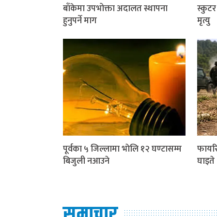
बाँकेमा उपभोक्ता अदालत स्थापना
स्कुट
हुनुपर्ने माग
मृत्यु
पूर्वका ५ जिल्लामा भाेलि १२ घण्टासम्म
फायरि
बिजुली नआउने
घाइते
समाचार