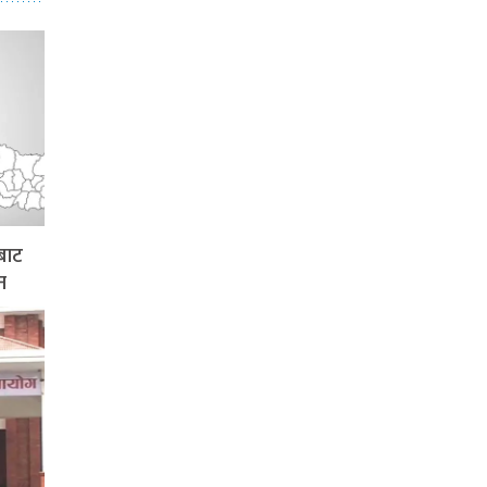
बाट
न