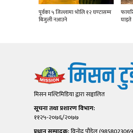
पूर्वका ५ जिल्लामा भाेलि १२ घण्टासम्म
फायरि
बिजुली नआउने
घाइते
मिसन मल्टिमिडिया द्वारा सञ्चालित
सूचना तथा प्रशारण विभाग:
११२५-२०७६/२०७७
प्रधान सम्पादक:
विनोद पौडेल (9858023069