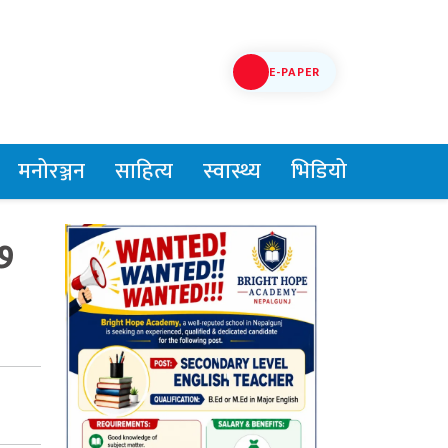
E-PAPER
मनोरञ्जन
साहित्य
स्वास्थ्य
भिडियो
७