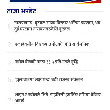
ताजा अपडेट
नारायणगढ–बुटवल सडक विस्तार अन्तिम चरणमा, अब
१.
दुई घण्टामा नारायणगढदेखि बुटवल
२.
एकदिवसीय विश्वकप छनोटको मिति सार्वजनिक
३.
नबील बैंकको नाफा ३३.५ प्रतिशतले वृद्धि
४.
झुलाघाटमा लक्ष्यभन्दा बढी राजस्व संकलन
शाइन र नबीलले जिते आइसिसी इमर्जिङ एसिया बैंकिङ
५.
अवार्ड