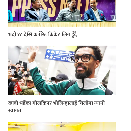
भदौ १८ देखि कर्पोरेट क्रिकेट लिग हुँदै
काबो भर्डेका गोलकिपर भोजिन्हालाई चिलीमा न्यानो
स्वागत