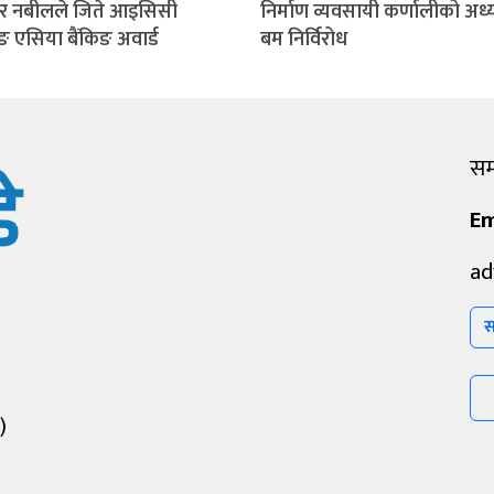
र नबीलले जिते आइसिसी
निर्माण व्यवसायी कर्णालीको अध्य
िङ एसिया बैंकिङ अवार्ड
बम निर्विरोध
सम्
Em
ad
स
)