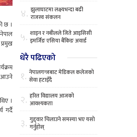
झुलाघाटमा लक्ष्यभन्दा बढी
४.
राजस्व संकलन
को छ ।
शाइन र नबीलले जिते आइसिसी
 नेपाल
५.
इमर्जिङ एसिया बैंकिङ अवार्ड
प्रमुख
धेरै पढिएको
्यक्रम
नेपालगन्जबाट मेडिकल कलेजको
१.
 आउने
सेवा हटाइँदै
हरित विद्यालय आजको
२.
 थिए ।
आवश्यकता
 गर्दै
गुद्द्वार चिलाउने समस्या भए यसो
३.
गर्नुहोस्