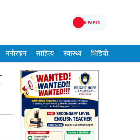
E-PAPER
मनोरञ्जन
साहित्य
स्वास्थ्य
भिडियो
ो