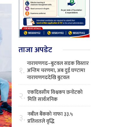
ताजा अपडेट
नारायणगढ–बुटवल सडक विस्तार
१.
अन्तिम चरणमा, अब दुई घण्टामा
नारायणगढदेखि बुटवल
एकदिवसीय विश्वकप छनोटको
२.
मिति सार्वजनिक
नबील बैंकको नाफा ३३.५
३.
प्रतिशतले वृद्धि