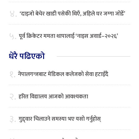
४.
‘दाइजो बेचेर खाडी पसेकी थिएँ, अहिले घर जग्गा जोडेँ’
५.
पूर्व क्रिकेटर ममता थापालाई ‘नाइस अवार्ड–२०२६’
धेरै पढिएको
१.
नेपालगन्जबाट मेडिकल कलेजको सेवा हटाइँदै
२.
हरित विद्यालय आजको आवश्यकता
३.
गुद्द्वार चिलाउने समस्या भए यसो गर्नुहोस्