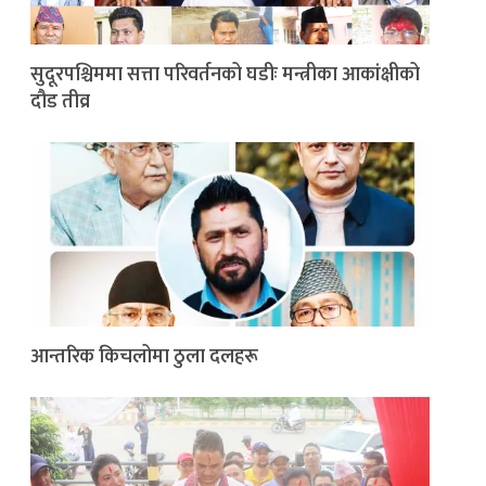
सुदूरपश्चिममा सत्ता परिवर्तनको घडीः मन्त्रीका आकांक्षीको
दौड तीव्र
आन्तरिक किचलोमा ठुला दलहरू