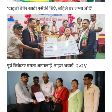
‘दाइजो बेचेर खाडी पसेकी थिएँ, अहिले घर जग्गा जोडेँ’
पूर्व क्रिकेटर ममता थापालाई ‘नाइस अवार्ड–२०२६’