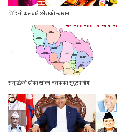
भिडिओ कलबाटै छोराको न्वारान
समृद्धिको ढोका खोल्न नसकेको सुदूरपश्चिम