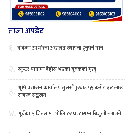
ताजा अपडेट
१.
बाँकेमा उपभोक्ता अदालत स्थापना हुनुपर्ने माग
२.
स्कुटर यात्रामा बेहोस भएका युवकको मृत्यु
भूमि प्रशासन कार्यालय तुलसीपुरबाट ५९ करोड ३४ लाख
३.
राजस्व सङ्कलन
४.
पूर्वका ५ जिल्लामा भाेलि १२ घण्टासम्म बिजुली नआउने