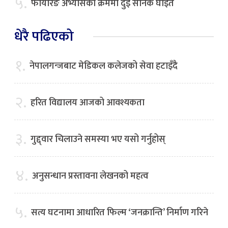
५.
फायरिङ अभ्यासका क्रममा दुई सैनिक घाइते
धेरै पढिएको
१.
नेपालगन्जबाट मेडिकल कलेजको सेवा हटाइँदै
२.
हरित विद्यालय आजको आवश्यकता
३.
गुद्द्वार चिलाउने समस्या भए यसो गर्नुहोस्
४.
अनुसन्धान प्रस्तावना लेखनको महत्व
५.
सत्य घटनामा आधारित फिल्म ‘जनक्रान्ति’ निर्माण गरिने