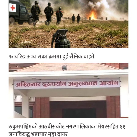
फायरिङ अभ्यासका क्रममा दुई सैनिक घाइते
रुकुमपश्चिमको आठबीसकोट नगरपालिकाका मेयरसहित ११
जनाविरुद्ध भ्रष्टाचार मुद्दा दायर