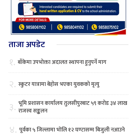
ताजा अपडेट
१.
बाँकेमा उपभोक्ता अदालत स्थापना हुनुपर्ने माग
२.
स्कुटर यात्रामा बेहोस भएका युवकको मृत्यु
भूमि प्रशासन कार्यालय तुलसीपुरबाट ५९ करोड ३४ लाख
३.
राजस्व सङ्कलन
४.
पूर्वका ५ जिल्लामा भाेलि १२ घण्टासम्म बिजुली नआउने